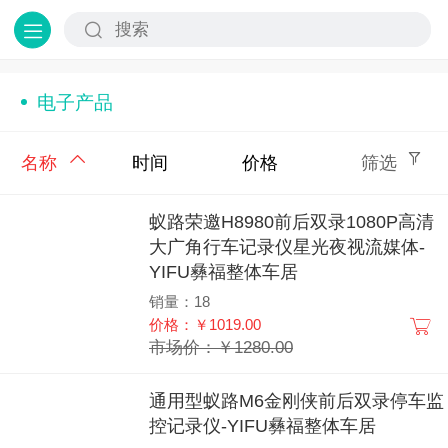
电子产品
名称
时间
价格
筛选
蚁路荣邀H8980前后双录1080P高清
大广角行车记录仪星光夜视流媒体-
YIFU彝福整体车居
销量：18
价格：￥1019.00
市场价：￥1280.00
通用型蚁路M6金刚侠前后双录停车监
控记录仪-YIFU彝福整体车居