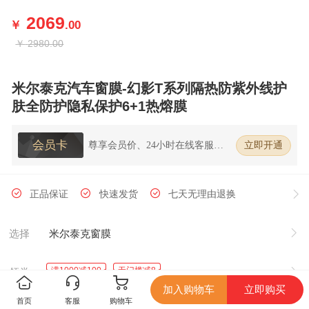
2069
￥
.00
￥
2980.00
米尔泰克汽车窗膜-幻影T系列隔热防紫外线护
肤全防护隐私保护6+1热熔膜
会员卡
尊享会员价、24小时在线客服、7
立即开通
天无理由退换货
正品保证
快速发货
七天无理由退换
选择
米尔泰克窗膜
满1000减100
无门槛减8
领券
加入购物车
立即购买
首页
客服
购物车