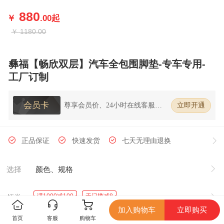
880
￥
.00
起
￥
1180.00
彝福【畅欣双层】汽车全包围脚垫-专车专用-
工厂订制
会员卡
尊享会员价、24小时在线客服、7
立即开通
天无理由退换货
正品保证
快速发货
七天无理由退换
选择
颜色、规格
满1000减100
无门槛减8
领券
加入购物车
立即购买
首页
客服
购物车