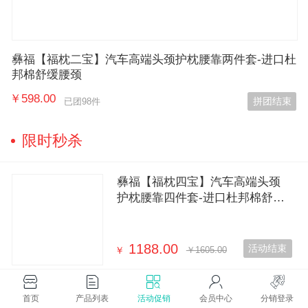
彝福【福枕二宝】汽车高端头颈护枕腰靠两件套-进口杜
邦棉舒缓腰颈
￥598.00
拼团结束
已团98件
限时秒杀
彝福【福枕四宝】汽车高端头颈
护枕腰靠四件套-进口杜邦棉舒缓
腰颈
1188.00
活动结束
￥
￥1605.00
彝福深呼吸负离子净味盒买纳米
矿晶杀菌去味除甲醇车家两用
首页
产品列表
活动促销
会员中心
分销登录