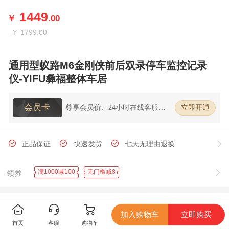
1449
￥
.00
￥
1799.00
通用型蚁路M6金刚侠前后双录停车监控记录
仪-YIFU彝福整体车居
会员卡
尊享会员价、24小时在线客服、7
立即开通
天无理由退换货
正品保证
快速发货
七天无理由退换
满1000减100
无门槛减8
领券
产品详情
产品参数
产品评论
加入购物车
立即购买
首页
客服
购物车