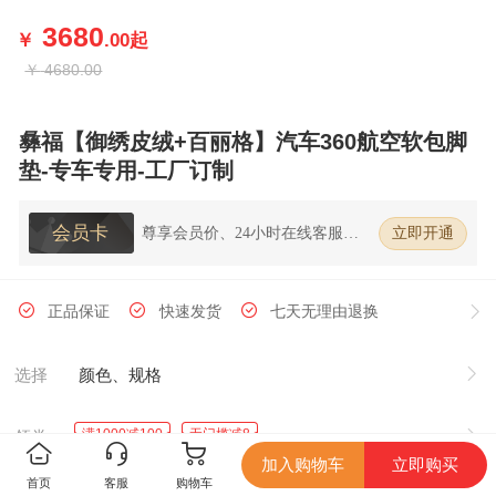
3680
￥
.00
起
￥
4680.00
彝福【御绣皮绒+百丽格】汽车360航空软包脚
垫-专车专用-工厂订制
会员卡
尊享会员价、24小时在线客服、7
立即开通
天无理由退换货
正品保证
快速发货
七天无理由退换
选择
颜色、规格
满1000减100
无门槛减8
领券
加入购物车
立即购买
首页
客服
购物车