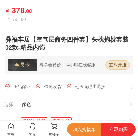
378
￥
.00
￥
798.00
彝福车居【空气层商务四件套】头枕抱枕套装
02款-精品内饰
会员卡
尊享会员价、24小时在线客服、7
立即开通
天无理由退换货
正品保证
快速发货
七天无理由退换
选择
颜色
满1000减100
无门槛减8
领券
加入购物车
立即购买
首页
客服
购物车