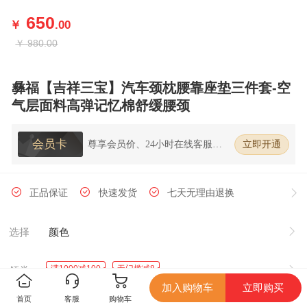
650
￥
.00
￥
980.00
彝福【吉祥三宝】汽车颈枕腰靠座垫三件套-空
气层面料高弹记忆棉舒缓腰颈
会员卡
尊享会员价、24小时在线客服、7
立即开通
天无理由退换货
正品保证
快速发货
七天无理由退换
选择
颜色
满1000减100
无门槛减8
领券
加入购物车
立即购买
首页
客服
购物车