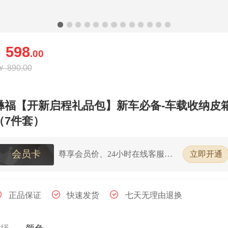
598
￥
.00
￥
890.00
彝福【开新启程礼品包】新车必备-车载收纳皮
（7件套）
会员卡
尊享会员价、24小时在线客服、7
立即开通
天无理由退换货
正品保证
快速发货
七天无理由退换