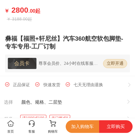
2800
￥
.00
起
￥
3188.00起
彝福【福照+轩尼丝】汽车360航空软包脚垫-
专车专用-工厂订制
会员卡
尊享会员价、24小时在线客服、7
立即开通
天无理由退换货
正品保证
快速发货
七天无理由退换
选择
颜色、规格、二层垫
满1000减100
无门槛减8
领券
加入购物车
立即购买
首页
客服
购物车