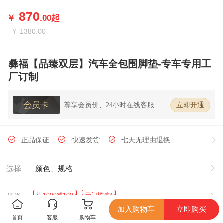
870
￥
.00
起
￥
1380.00
彝福【品臻双层】汽车全包围脚垫-专车专用工
厂订制
会员卡
尊享会员价、24小时在线客服、7
立即开通
天无理由退换货
正品保证
快速发货
七天无理由退换
选择
颜色、规格
满1000减100
无门槛减8
领券
加入购物车
立即购买
首页
客服
购物车