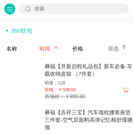
360软包
名称
时间
价格
筛选
彝福【开新启程礼品包】新车必备-车
载收纳皮箱 （7件套）
销量：128
价格：￥598.00
市场价：￥890.00
彝福【吉祥三宝】汽车颈枕腰靠座垫
三件套-空气层面料高弹记忆棉舒缓腰
颈